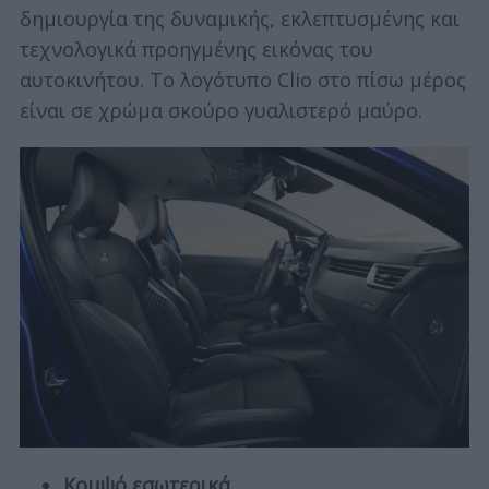
δημιουργία της δυναμικής, εκλεπτυσμένης και
τεχνολογικά προηγμένης εικόνας του
αυτοκινήτου. Το λογότυπο Clio στο πίσω μέρος
είναι σε χρώμα σκούρο γυαλιστερό μαύρο.
Κομψό εσωτερικά