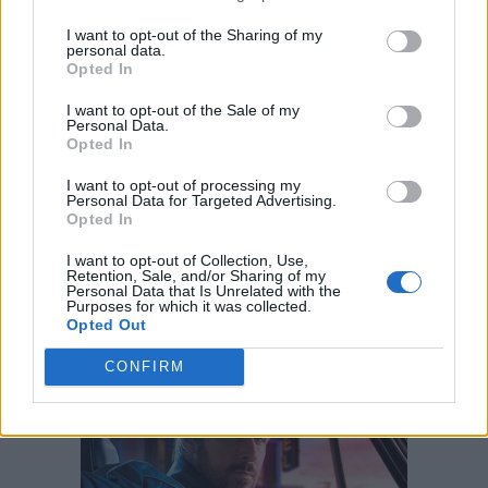
την πλήρη απαλλαγή από τις εκπομπές
I want to opt-out of the Sharing of my
άνθρακα, το νέο Clio δεν είναι μόνο το πρώτο
personal data.
Opted In
αυτοκίνητο που διαθέτει ίνες TENCEL Modal.
Είναι και η πρώτη φορά που αυτές οι βιώσιμες
I want to opt-out of the Sale of my
Personal Data.
ίνες χρησιμοποιούνται εκτενώς στο εσωτερικό
Opted In
ενός αυτοκινήτου. Φημισμένες για την
I want to opt-out of processing my
εξαιρετική απαλότητά τους, οι ίνες αυτές είναι
Personal Data for Targeted Advertising.
Opted In
κατασκευασμένες από φυσικό ξύλο
ανανεώσιμων πηγών, που προέρχεται από ημι-
I want to opt-out of Collection, Use,
Retention, Sale, and/or Sharing of my
φυσικά δάση βιώσιμης διαχείρισης στην
Personal Data that Is Unrelated with the
Purposes for which it was collected.
Ευρώπη.
Opted Out
CONFIRM