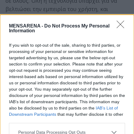
σε όλους. Όλη η τεχνολογία υπάρχει για να
βελτιώσει την εμπειρία του χρήστη, και
συνδυάζεται με μία πληθώρα δικτυωμένων
υπηρεσιών και εφαρμογών, που βοηθούν τον
MENSARENA -
Do Not Process My Personal
Information
οδηγό και τους επιβάτες να χαλαρώσουν και να
απολαύσουν το ταξίδι.
If you wish to opt-out of the sale, sharing to third parties, or
processing of your personal or sensitive information for
Περισσότερο βιώσιμα & οικολογικά
targeted advertising by us, please use the below opt-out
section to confirm your selection. Please note that after your
υπεύθυνα υφάσματα επενδύσεων
opt-out request is processed you may continue seeing
interest-based ads based on personal information utilized by
Τα καθίσματα της έκδοσης Techno, τα πάνελ
us or personal information disclosed to third parties prior to
των θυρών και το ταμπλό έχουν επενδυθεί με
your opt-out. You may separately opt-out of the further
ένα εξελιγμένο βιώσιμο και οικολογικό ύφασμα
disclosure of your personal information by third parties on the
IAB’s list of downstream participants. This information may
το οποίο αποτελείται από 60% ίνες TENCEL,
also be disclosed by us to third parties on the
IAB’s List of
μια βιολογική σύνθεση κυτταρικών ινών που
Downstream Participants
that may further disclose it to other
κατασκευάζεται από τον Όμιλο Lenzing.
third parties.
Συμβάλλοντας στη στρατηγική της Renault για
Personal Data Processing Opt Outs